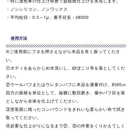
・特に濃色車の仕上げ研磨で超鏡面仕上げを実現します。
・ノンシリコン、ノンワックス
・平均粒径：0.5～1μ、番手目安：♯8000
使用方法
※ご使用前にフタを押さえながら本品を良く振ってくださ
い。
①ボディをあらかじめ水洗いし、砂ぼこり等を落としてくだ
さい。
②ウールバフまたはウレタンバフに本品を適量付け、約60㎝
四方の面積を単位として、縦横に数回磨き、傷やバフ目を落
としながら全体を仕上げてください。
③塗装面に残ったコンパウンドをきれいな柔らかい布で拭き
取ってください。
④必要な仕上がりになるまで②、③の作業をくりかえてしく