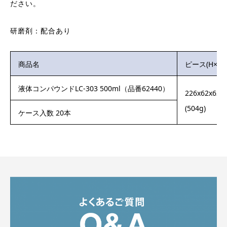
ださい。
研磨剤：配合あり
商品名
ピース(H×W
液体コンパウンドLC-303 500ml（品番62440）
226x62x62
(504g)
ケース入数 20本